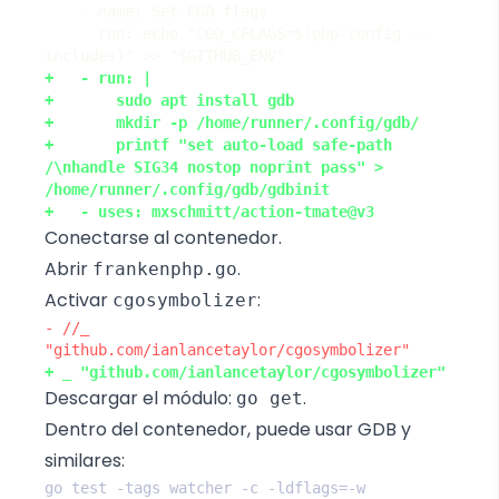
      run: echo "CGO_CFLAGS=$(php-config --
+       printf "set auto-load safe-path 
/\nhandle SIG34 nostop noprint pass" > 
Conectarse al contenedor.
Abrir
.
frankenphp.go
Activar
:
cgosymbolizer
- //_ 
Descargar el módulo:
.
go get
Dentro del contenedor, puede usar GDB y
similares: