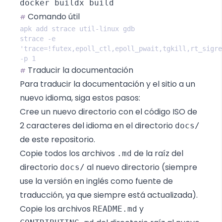
docker buildx build
Comando útil
#
strace -e 
'trace=!futex,epoll_ctl,epoll_pwait,tgkill,rt_sigre
Traducir la documentación
#
Para traducir la documentación y el sitio a un
nuevo idioma, siga estos pasos:
Cree un nuevo directorio con el código ISO de
2 caracteres del idioma en el directorio
docs/
de este repositorio.
Copie todos los archivos
de la raíz del
.md
directorio
al nuevo directorio (siempre
docs/
use la versión en inglés como fuente de
traducción, ya que siempre está actualizada).
Copie los archivos
y
README.md