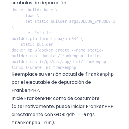
símbolos de depuración:
    --set static-builder.args.DEBUG_SYMBOLS=1 
    --set "static-
docker cp $(docker create --name static-
builder-musl dunglas/frankenphp:static-
builder-musl):/go/src/app/dist/frankenphp-
Reemplace su versión actual de
frankenphp
por el ejecutable de depuración de
FrankenPHP.
Inicie FrankenPHP como de costumbre
(alternativamente, puede iniciar FrankenPHP
directamente con GDB:
gdb --args
).
frankenphp run