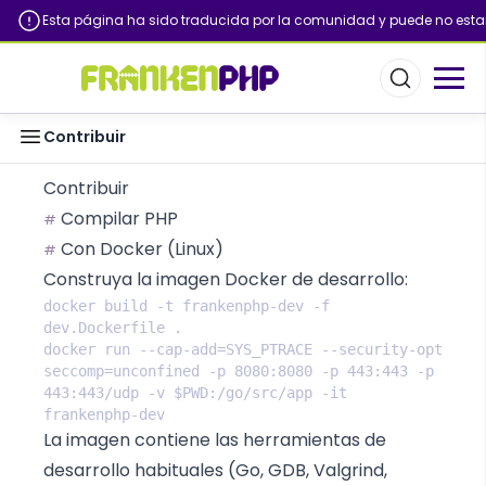
Esta página ha sido traducida por la comunidad y puede no estar
Contribuir
Contribuir
Compilar PHP
#
Con Docker (Linux)
#
Construya la imagen Docker de desarrollo:
docker build -t frankenphp-dev -f 
docker run --cap-add=SYS_PTRACE --security-opt 
seccomp=unconfined -p 8080:8080 -p 443:443 -p 
443:443/udp -v $PWD:/go/src/app -it 
La imagen contiene las herramientas de
desarrollo habituales (Go, GDB, Valgrind,