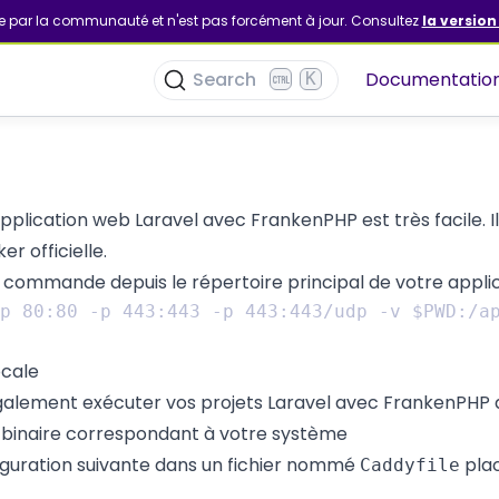
te par la communauté et n'est pas forcément à jour. Consultez
la version
Search
Documentatio
K
application web
Laravel
avec FrankenPHP est très facile. Il
r officielle.
commande depuis le répertoire principal de votre applica
ocale
alement exécuter vos projets Laravel avec FrankenPHP d
 binaire correspondant à votre système
figuration suivante dans un fichier nommé
plac
Caddyfile