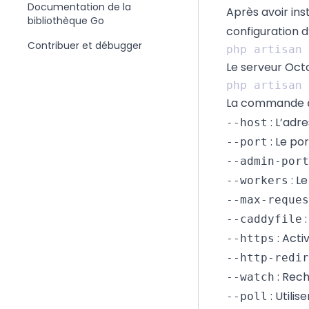
Documentation de la
Après avoir in
bibliothèque Go
configuration d
Contribuer et débugger
Le serveur Oct
La commande
: L’adre
--host
: Le por
--port
--admin-port
: L
--workers
--max-reques
:
--caddyfile
: Acti
--https
--http-redir
: Rech
--watch
: Utili
--poll