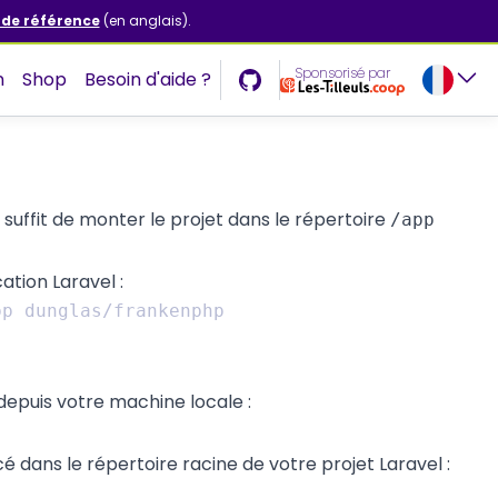
 de référence
(en anglais).
Sponsorisé par
n
Shop
Besoin d'aide ?
 suffit de monter le projet dans le répertoire
/app
tion Laravel :
epuis votre machine locale :
é dans le répertoire racine de votre projet Laravel :