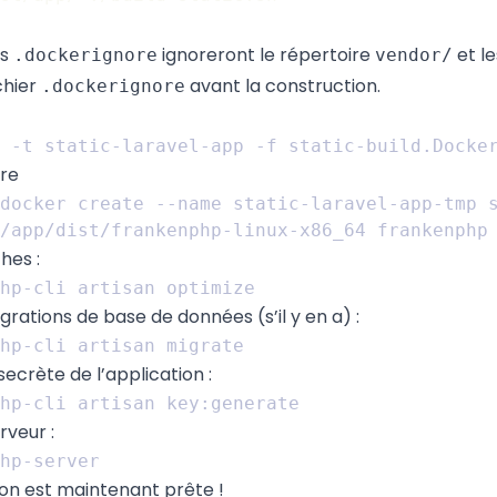
rs
ignoreront le répertoire
et le
.dockerignore
vendor/
chier
avant la construction.
.dockerignore
ire
docker create --name static-laravel-app-tmp 
hes :
grations de base de données (s’il y en a) :
secrète de l’application :
rveur :
ion est maintenant prête !