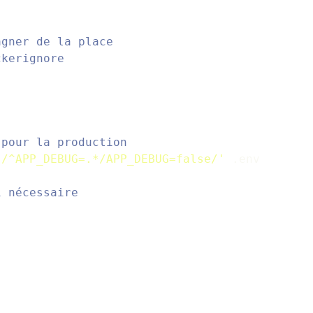
agner de la place
ckerignore
 pour la production
s/^APP_DEBUG=.*/APP_DEBUG=false/'
 .env
i nécessaire