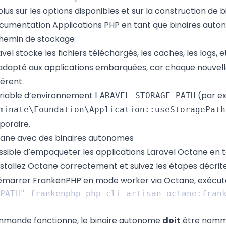
plus sur les options disponibles et sur la construction de 
documentation
Applications PHP en tant que binaires aut
hemin de stockage
avel stocke les fichiers téléchargés, les caches, les logs, 
 adapté aux applications embarquées, car chaque nouvelle
érent.
variable d’environnement
(par ex
LARAVEL_STORAGE_PATH
minate\Foundation\Application::useStoragePath
poraire.
ane avec des binaires autonomes
ssible d’empaqueter les applications Laravel Octane en 
nstallez Octane correctement
et suivez les étapes décri
démarrer FrankenPHP en mode worker via Octane, exécute
mmande fonctionne, le binaire autonome
doit
être nom