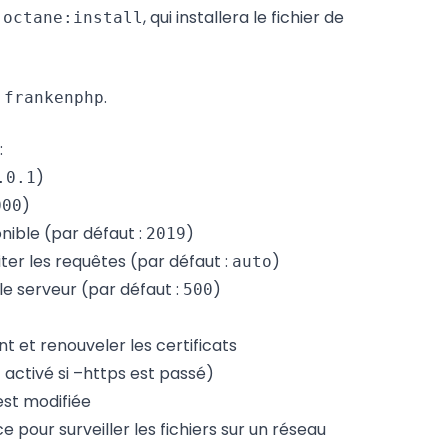
n
, qui installera le fichier de
octane:install
.
:frankenphp
:
)
.0.1
)
000
onible (par défaut :
)
2019
ter les requêtes (par défaut :
)
auto
le serveur (par défaut :
)
500
 et renouveler les certificats
 activé si –https est passé)
est modifiée
e pour surveiller les fichiers sur un réseau