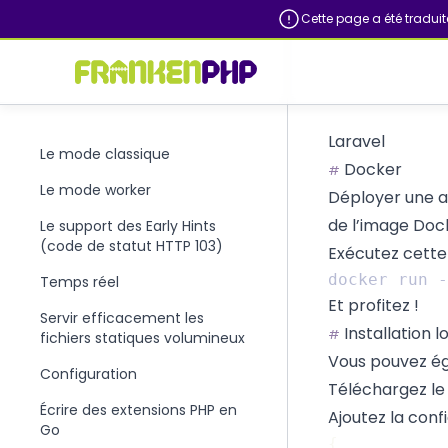
Cette page a été tradui
Laravel
Le mode classique
Docker
#
Le mode worker
Déployer une 
de l’image Docke
Le support des Early Hints
(code de statut HTTP 103)
Exécutez cette 
Temps réel
Et profitez !
Servir efficacement les
Installation l
#
fichiers statiques volumineux
Vous pouvez ég
Configuration
Téléchargez le
Écrire des extensions PHP en
Ajoutez la con
Go
{