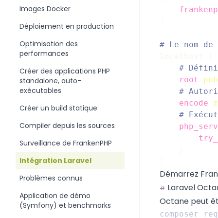
Images Docker
frankenp
}
Déploiement en production
Optimisation des
performances
localhost
{
Créer des applications PHP
root
pub
standalone, auto-
exécutables
encode
z
Créer un build statique
Compiler depuis les sources
php_serv
try_
Surveillance de FrankenPHP
}
Intégration Laravel
}
Démarrez Frank
Problèmes connus
Laravel Octa
#
Application de démo
Octane peut êtr
(Symfony) et benchmarks