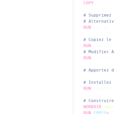
COPY
 . .
# Supprimez 
# Alternativ
RUN
 rm -Rf t
# Copiez le 
RUN
 cp .env.
# Modifier A
RUN
 sed -i
''
# Apportez d
# Installez 
RUN
 composer
# Construire
WORKDIR
/go/
RUN
EMBED
=
di