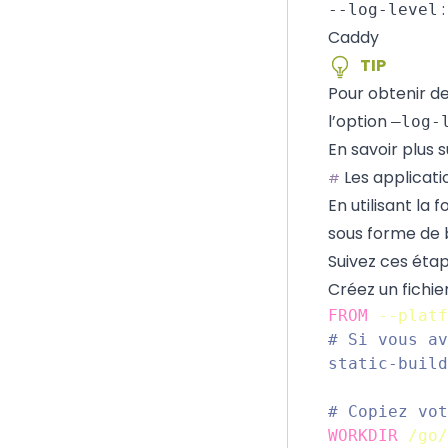
:
--log-level
Caddy
TIP
Pour obtenir de
l’option
–log-
En savoir plus 
Les applicati
#
En utilisant la
f
sous forme de 
Suivez ces éta
Créez un fich
FROM
--platf
# Si vous av
static-build
# Copiez vot
WORKDIR
/go/