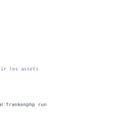
l :
frankenphp run