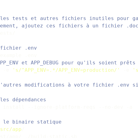
les tests et autres fichiers inutiles pour g
ement, ajoutez ces fichiers à un fichier .do
ests/
fichier .env
example .env
PP_ENV et APP_DEBUG pour qu'ils soient prêts
 -e 
's/^APP_ENV=.*/APP_ENV=production/'
 -e 
'
'autres modifications à votre fichier .env s
les dépendances
 install --ignore-platform-reqs --no-dev -a
 le binaire statique
src/app
/
st/app/ ./build-static.sh