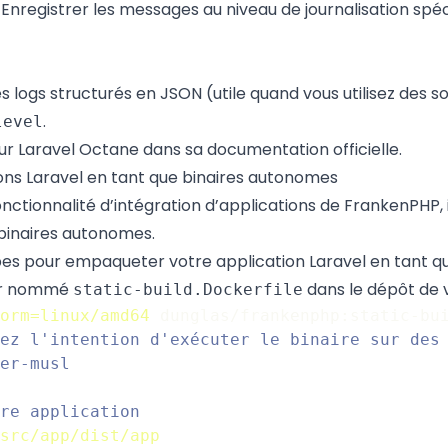
 Enregistrer les messages au niveau de journalisation spéci
s logs structurés en JSON (utile quand vous utilisez des s
.
level
sur Laravel Octane
dans sa documentation officielle
.
ons Laravel en tant que binaires autonomes
onctionnalité d’intégration d’applications de FrankenPHP
,
binaires autonomes.
pes pour empaqueter votre application Laravel en tant qu
ier nommé
dans le dépôt de v
static-build.Dockerfile
orm=linux/amd64
 dunglas/frankenphp:static-bu
ez l'intention d'exécuter le binaire sur des 
er-musl
re application
src/app/dist/app