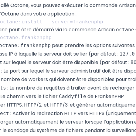
stallé Octane, vous pouvez exécuter la commande Artisa
’Octane dans votre application :
ane peut être démarré via la commande Artisan
octane
peut prendre les options suivantes 
octane:frankenphp
sse IP à laquelle le serveur doit se lier (par défaut :
127.0
t sur lequel le serveur doit être disponible (par défaut :
8
: Le port sur lequel le serveur administratif doit être disp
e nombre de workers qui doivent être disponibles pour trai
: Le nombre de requêtes à traiter avant de recharger 
ts
 Le chemin vers le fichier
de FrankenPHP
Caddyfile
ver HTTPS, HTTP/2, et HTTP/3, et générer automatiquement
: Activer la redirection HTTP vers HTTPS (uniquement
ect
arger automatiquement le serveur lorsque l’application 
ser le sondage du système de fichiers pendant la surveillanc