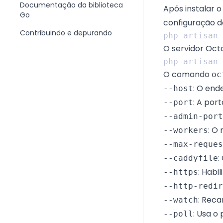
Documentação da biblioteca
Após instalar 
Go
configuração d
Contribuindo e depurando
O servidor Oct
O comando
oc
: O end
--host
: A por
--port
--admin-port
: O
--workers
--max-reques
:
--caddyfile
: Habi
--https
--http-redir
: Reca
--watch
: Usa o
--poll