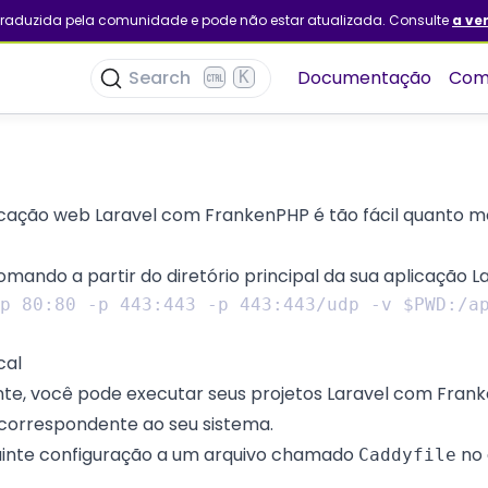
 traduzida pela comunidade e pode não estar atualizada. Consulte
a ve
Search
Documentação
Com
K
licação web
Laravel
com FrankenPHP é tão fácil quanto mo
mando a partir do diretório principal da sua aplicação La
cal
te, você pode executar seus projetos Laravel com Franke
o correspondente ao seu sistema
.
uinte configuração a um arquivo chamado
no 
Caddyfile