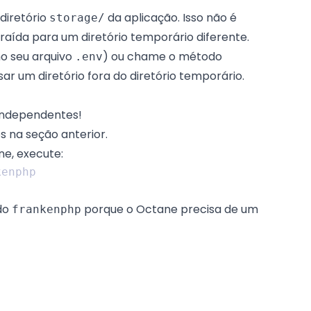
 diretório
da aplicação. Isso não é
storage/
aída para um diretório temporário diferente.
o seu arquivo
) ou chame o método
.env
ar um diretório fora do diretório temporário.
 independentes!
os na
seção anterior
.
ne, execute:
do
porque o Octane precisa de um
frankenphp