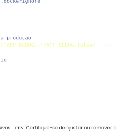
 .dockerignore
ra produção
s/^APP_DEBUG=.*/APP_DEBUG=false/'
 .env
rio
uivos
. Certifique-se de ajustar ou remover o
.env