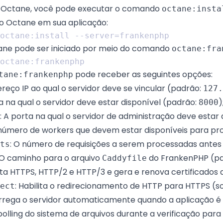
o Octane, você pode executar o comando
octane:insta
o Octane em sua aplicação:
ane pode ser iniciado por meio do comando
octane:fra
pode receber as seguintes opções:
tane:frankenphp
ereço IP ao qual o servidor deve se vincular (padrão:
127.
ta na qual o servidor deve estar disponível (padrão:
)
8000
: A porta na qual o servidor de administração deve estar
 número de workers que devem estar disponíveis para pr
: O número de requisições a serem processadas antes 
ts
 O caminho para o arquivo
do FrankenPHP (p
Caddyfile
lita HTTPS, HTTP/2 e HTTP/3 e gera e renova certificado
: Habilita o redirecionamento de HTTP para HTTPS (
ect
rrega o servidor automaticamente quando a aplicação é 
 polling do sistema de arquivos durante a verificação pa