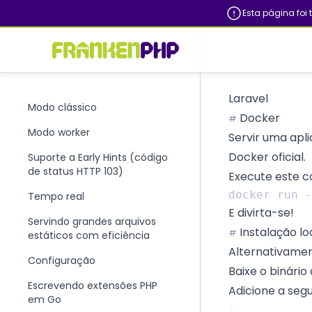
Esta página foi
Laravel
Modo clássico
Docker
#
Modo worker
Servir uma ap
Docker oficial.
Suporte a Early Hints (código
de status HTTP 103)
Execute este co
Tempo real
E divirta-se!
Servindo grandes arquivos
Instalação lo
#
estáticos com eficiência
Alternativamen
Configuração
Baixe o binári
Escrevendo extensões PHP
Adicione a seg
em Go
{