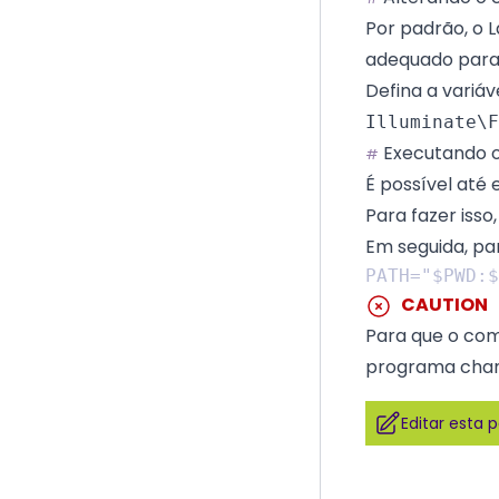
Por padrão, o L
adequado para 
Defina a variá
Illuminate\F
Executando o
#
É possível até
Para fazer isso
Em seguida, pa
CAUTION
Para que o com
programa ch
Editar esta 