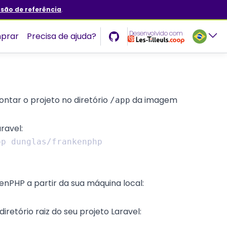
rsão de referência
.
Desenvolvido com
prar
Precisa de ajuda?
ntar o projeto no diretório
da imagem
/app
ravel:
nPHP a partir da sua máquina local:
diretório raiz do seu projeto Laravel: