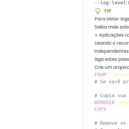
:
--log-level
TIP
Para obter logs
Saiba mais sob
Aplicações L
#
Usando o
recur
independentes
Siga estes pas
Crie um arqui
FROM
--platf
# Se você pr
# Copia sua 
WORKDIR
/go/
COPY
 . .
# Remove os 