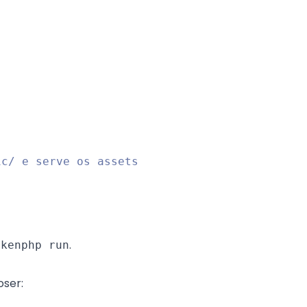
.
nkenphp run
oser: