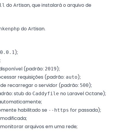
do Artisan, que instalará o arquivo de
ll
do Artisan.
nkenphp
);
0.0.1
;
 disponível (padrão:
);
2019
ocessar requisições (padrão:
);
auto
de recarregar o servidor (padrão:
);
500
adrão:
stub do
no Laravel Octane
);
Caddyfile
s automaticamente;
somente habilitado se
for passada);
--https
modificada;
ra monitorar arquivos em uma rede;