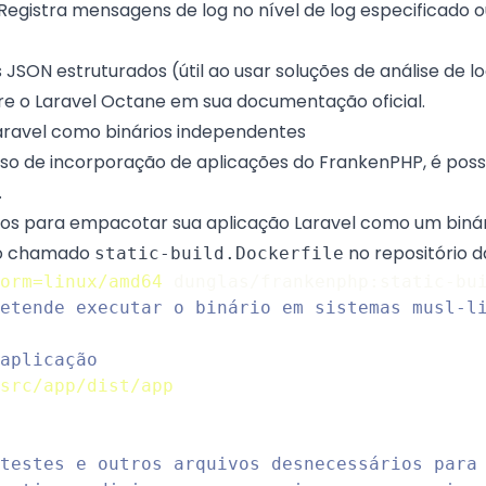
 Registra mensagens de log no nível de log especificado 
 JSON estruturados (útil ao usar soluções de análise de 
re o
Laravel Octane em sua documentação oficial
.
aravel como binários independentes
so de incorporação de aplicações do FrankenPHP
, é pos
.
sos para empacotar sua aplicação Laravel como um binár
vo chamado
no repositório d
static-build.Dockerfile
orm=linux/amd64
 dunglas/frankenphp:static-bu
etende executar o binário em sistemas musl-l
aplicação
src/app/dist/app
testes e outros arquivos desnecessários para