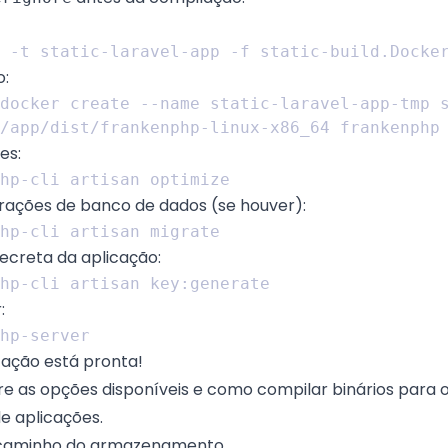
o:
docker create --name static-laravel-app-tmp 
es:
rações de banco de dados (se houver):
ecreta da aplicação:
:
cação está pronta!
re as opções disponíveis e como compilar binários para
e aplicações
.
 caminho do armazenamento