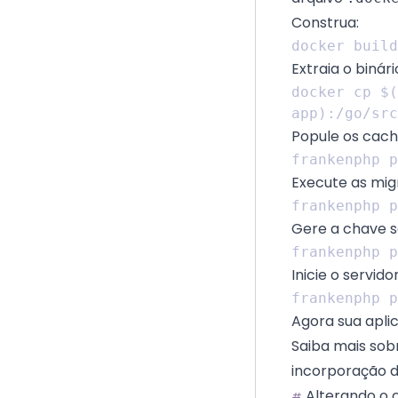
Construa:
Extraia o binári
docker cp $(
Popule os cach
Execute as mig
Gere a chave s
Inicie o servidor
Agora sua apli
Saiba mais sob
incorporação d
Alterando o
#