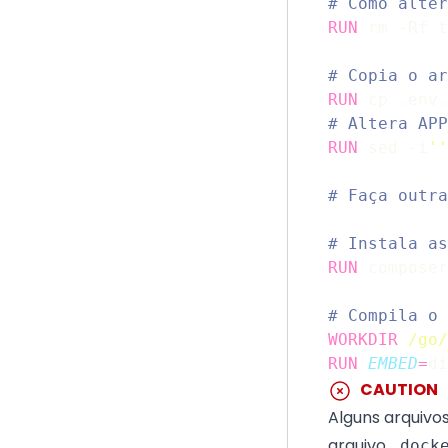
# Como alter
RUN
 rm -Rf t
# Copia o ar
RUN
 cp .env.
# Altera APP
RUN
 sed -i
''
# Faça outra
# Instala as
RUN
 composer
# Compila o 
WORKDIR
/go/
RUN
EMBED
=
di
CAUTION
Alguns arquivo
arquivo
.dock