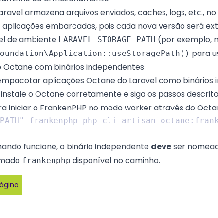
aravel armazena arquivos enviados, caches, logs, etc., no
aplicações embarcadas, pois cada nova versão será extr
vel de ambiente
(por exemplo, n
LARAVEL_STORAGE_PATH
para us
oundation\Application::useStoragePath()
 Octane com binários independentes
 empacotar aplicações Octane do Laravel como binários
,
instale o Octane corretamente
e siga os passos descrit
ra iniciar o FrankenPHP no modo worker através do Octa
ando funcione, o binário independente
deve
ser nomea
amado
disponível no caminho.
frankenphp
página