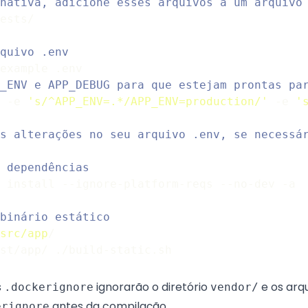
nativa, adicione esses arquivos a um arquivo
ests/
quivo .env
example .env
_ENV e APP_DEBUG para que estejam prontas pa
 -e 
's/^APP_ENV=.*/APP_ENV=production/'
 -e 
'
s alterações no seu arquivo .env, se necessá
 dependências
 install --ignore-platform-reqs --no-dev -a
binário estático
src/app
/
st/app/ ./build-static.sh
s
ignorarão o diretório
e os arq
.dockerignore
vendor/
antes da compilação.
erignore