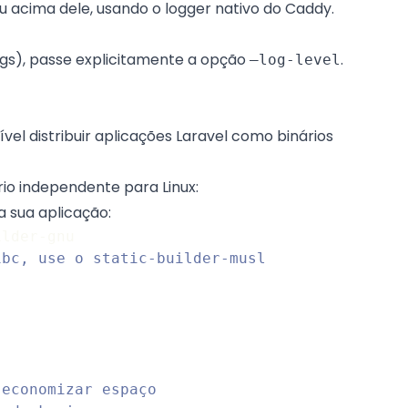
ou acima dele, usando o logger nativo do Caddy.
logs), passe explicitamente a opção
.
–log-level
sível distribuir aplicações Laravel como binários
io independente para Linux:
a sua aplicação:
ilder-gnu
ibc, use o static-builder-musl
 economizar espaço