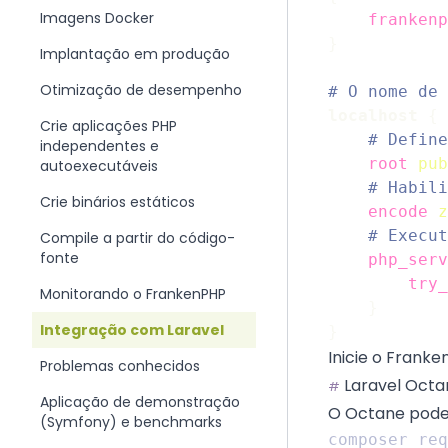
Imagens Docker
frankenp
}
Implantação em produção
Otimização de desempenho
localhost
{
Crie aplicações PHP
independentes e
root
pub
autoexecutáveis
Crie binários estáticos
encode
z
Compile a partir do código-
fonte
php_serv
try_
Monitorando o FrankenPHP
}
Integração com Laravel
}
Inicie o Franke
Problemas conhecidos
Laravel Octa
#
Aplicação de demonstração
O Octane pode 
(Symfony) e benchmarks