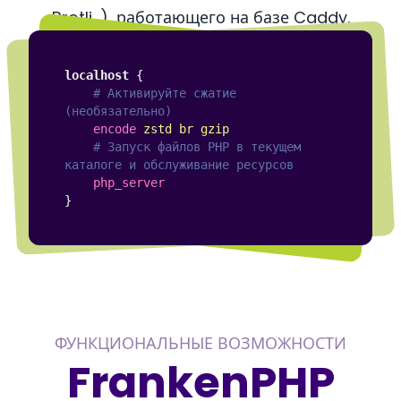
Brotli…), работающего на базе
Caddy
.
localhost
{
    # Активируйте сжатие 
encode
zstd
br
gzip
    # Запуск файлов PHP в текущем 
php_server
}
ФУНКЦИОНАЛЬНЫЕ ВОЗМОЖНОСТИ
FrankenPHP