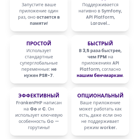
Запустите ваше
Поддерживается
приложение один
нативно в Symfony,
раз, оно
остается в
API Platform,
памяти
!
Laravel…
ПРОСТОЙ
БЫСТРЫЙ
Использует
В 3,5 раза быстрее,
стандартные
чем FPM
на
суперглобальные
приложениях API
переменные:
не
Platform, согласно
нужен PSR-7
.
нашим бенчмаркам
.
ЭФФЕКТИВНЫЙ
ОПЦИОНАЛЬНЫЙ
FrankenPHP написан
Ваше приложение
на
Go
и
C
. Он
может работать как
использует ключевую
есть, даже если оно
особенность Go —
не поддерживает
горутины!
режим worker.