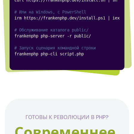
curl https://frankenphp.dev/install.sh 
|
# Или на Windows, с PowerShell
irm https://frankenphp.dev/install.ps1 
|
# Обслуживание каталога public/
# Запуск сценария командной строки
ГОТОВЫ К РЕВОЛЮЦИИ В PHP?
Современнее
,